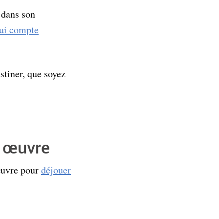
s dans son
qui compte
astiner, que soyez
n œuvre
 œuvre pour
déjouer