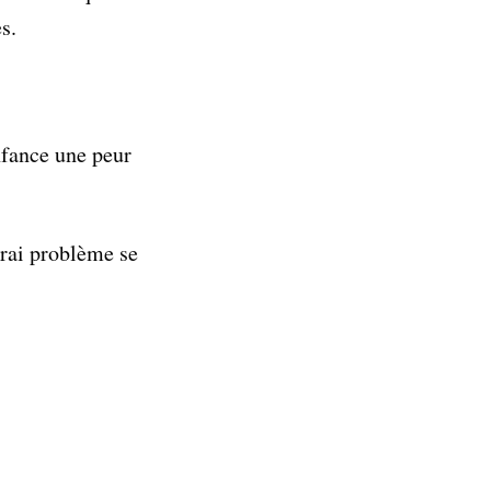
s.
nfance une peur
vrai problème se