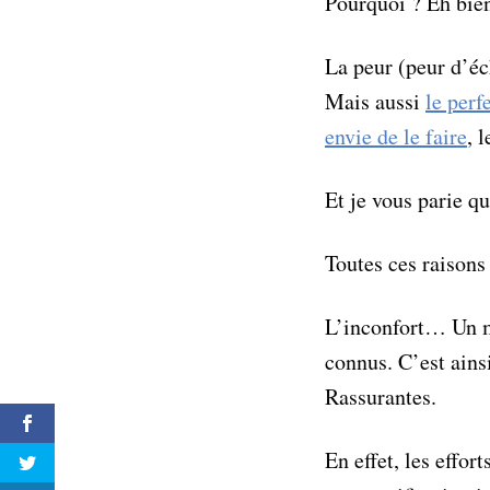
Pourquoi ? Eh bien 
La peur (peur d’éch
Mais aussi
le perf
envie de le faire
, 
Et je vous parie q
Toutes ces raisons
L’inconfort… Un mo
connus. C’est ains
Rassurantes.
En effet, les effor