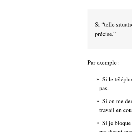
Si “telle situat
précise.”
Par exemple :
Si le téléph
pas.
Si on me dem
travail en cou
Si je bloque
me disant que