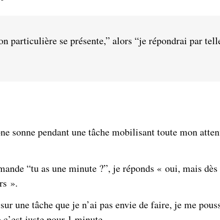
ion particulière se présente,” alors “je répondrai par tell
one sonne pendant une tâche mobilisant toute mon atten
ande “tu as une minute ?”, je réponds « oui, mais dès q
rs ».
 sur une tâche que je n’ai pas envie de faire, je me pous
 c’est juste pour 1 minute.