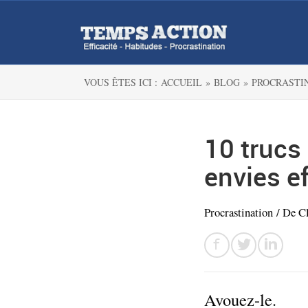
VOUS ÊTES ICI :
ACCUEIL »
BLOG »
PROCRASTI
10 trucs
envies e
Procrastination
/ De
C
Avouez-le.