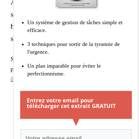
Avez-vous du mal à réaliser vos tâches
sans consulter vos emails, lire vos
Un système de gestion de tâches simple et
blogs préférés ou les derniers potins
efficace.
sur Facebook ?
3 techniques pour sortir de la tyrannie de
l'urgence.
2 astuces
Si c’est le cas, alors voici
simples
Un plan imparable pour éviter le
pour vous aider à
effectuer votre travail sans
perfectionnisme.
être perturbé par les distractions numériques
.
Entrez votre email pour
télécharger cet extrait GRATUIT