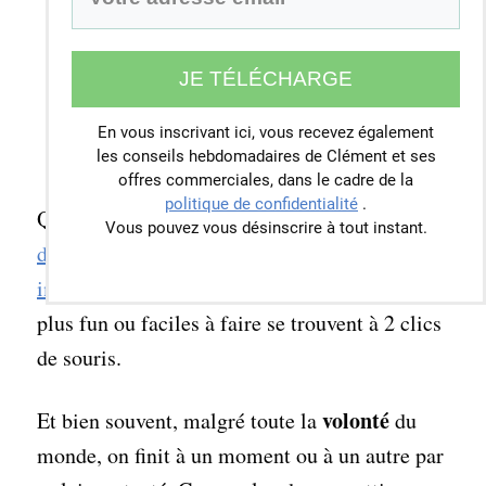
JE TÉLÉCHARGE
En vous inscrivant ici, vous recevez également
Stop. Accès refusé !
les conseils hebdomadaires de Clément et ses
offres commerciales, dans le cadre de la
politique de confidentialité
.
Quand on bosse sur son ordinateur, il est
Vous pouvez vous désinscrire à tout instant.
difficile de se concentrer sur ses tâches
importantes
quand on sait que des choses bien
plus fun ou faciles à faire se trouvent à 2 clics
de souris.
volonté
Et bien souvent, malgré toute la
du
monde, on finit à un moment ou à un autre par