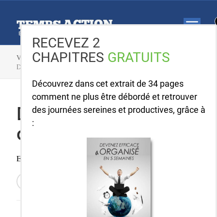
RECEVEZ 2
CHAPITRES
GRATUITS
VOUS ÊTES ICI :
ACCUEIL »
BLOG »
EFFICACITÉ »
DISTRACTIONS EN LIGNE : COMMENT S’EN DÉFAIRE
Découvrez dans cet extrait de 34 pages
comment ne plus être débordé et retrouver
Distractions en ligne :
des journées sereines et productives, grâce à
:
comment s’en défaire
Efficacité
/ De
Clément
/
9 COMMENTAIRES