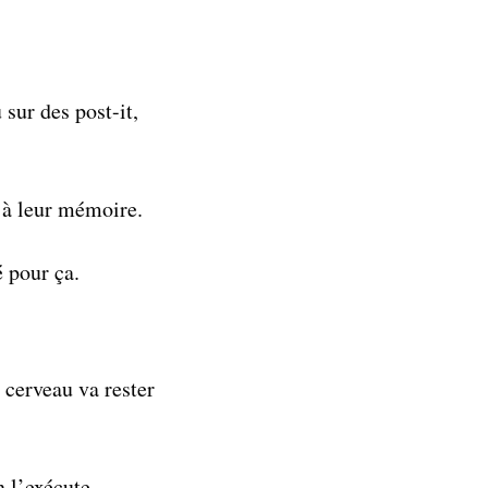
 sur des post-it,
u à leur mémoire.
é pour ça.
 cerveau va rester
n l’exécute.