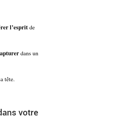
érer l’esprit
de
capturer
dans un
a tête.
dans votre