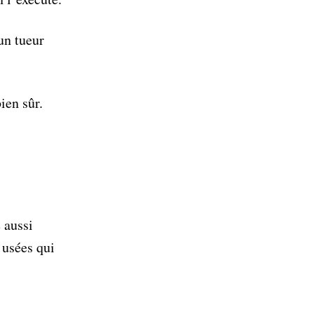
un tueur
ien sûr.
 aussi
s usées qui