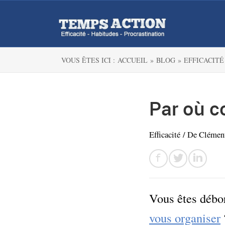
VOUS ÊTES ICI :
ACCUEIL »
BLOG »
EFFICACITÉ
Par où c
Efficacité
/ De
Clémen
Vous êtes débor
vous organiser