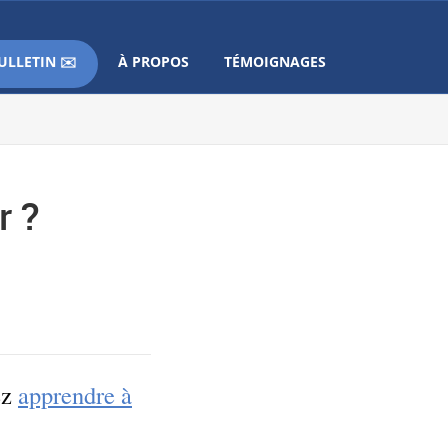
ULLETIN ✉️
À PROPOS
TÉMOIGNAGES
r ?
ez
apprendre à